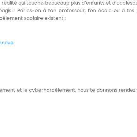
 réalité qui touche beaucoup plus d’enfants et d’adolescen
éagis ! Parles-en à ton professeur, ton école ou à tes p
rcèlement scolaire existent :
tendue
cèlement et le cyberharcèlement, nous te donnons rende