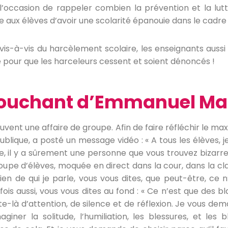
l’occasion de rappeler combien la prévention et la lut
ux élèves d’avoir une scolarité épanouie dans le cadre d
é vis-à-vis du harcèlement scolaire, les enseignants aussi 
é pour que les harceleurs cessent et soient dénoncés !
touchant d’Emmanuel Ma
uvent une affaire de groupe. Afin de faire réfléchir le 
ublique, a posté un message vidéo : « A tous les élèves
e, il y a sûrement une personne que vous trouvez bizarre
upe d’élèves, moquée en direct dans la cour, dans la clas
ien de qui je parle, vous vous dites, que peut-être, ce 
s aussi, vous vous dites au fond : « Ce n’est que des bl
te-là d’attention, de silence et de réflexion. Je vous 
iner la solitude, l’humiliation, les blessures, et les b