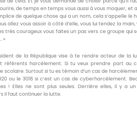
se de cela. Et je vous demande de choisir parce qu’il faut
 sourire, de temps en temps vous aussi à vous moquer, et a
lice de quelque chose qui a un nom, cela s’appelle le h
ous allez vous assoir à côté d’elle, vous lui tendez la main,
es très courageux vous faites un pas vers ce groupe qui 
… »
dent de la République vise à te rendre acteur de la lu
nt référents harcèlement. Si tu veux prendre part au 
 scolaire. Surtout si tu es témoin d’un cas de harcèlement
020 ou le 3018 si c’est un cas de cyberharcèlement. Be
es ! Elles ne sont plus seules. Derrière elles, il y 
 il faut continuer la lutte.