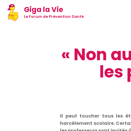
Giga la Vie
Aller
Le Forum de Prévention Santé
au
contenu
« Non au
les
Il peut toucher tous les é
harcèlement scolaire. Certa
les professeurs sont invités 