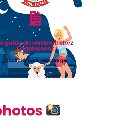
Le guide du sommeil chez
l'adolescent
Cliquez ici pour télécharger
photos