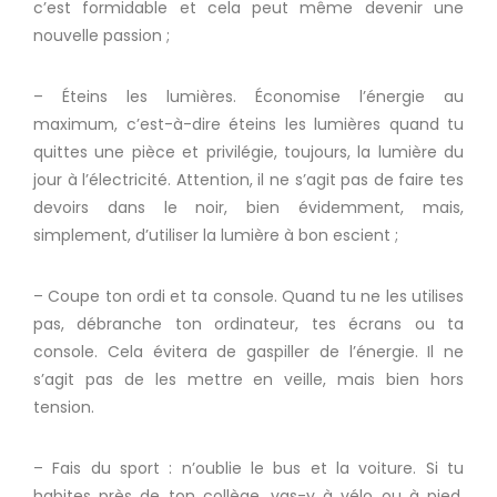
c’est formidable et cela peut même devenir une
nouvelle passion ;
– Éteins les lumières.
Économise l’énergie au
maximum, c’est-à-dire éteins les lumières quand tu
quittes une pièce et
privilégie
, toujours, la lumière du
jour à l’électricité.
Attention, il ne s’agit pas de faire tes
devoirs dans le noir, bien évidemment, mais,
simplement, d’utiliser la lumière à bon escient ;
– Coupe ton ordi et ta console.
Quand tu ne les utilises
pas, débranche ton ordinateur, tes écrans ou ta
console.
Cela évitera de gaspiller de l’énergie.
Il ne
s’agit pas de les mettre en veille, mais bien hors
tension.
– Fais du sport :
n’oublie le bus et la voiture.
Si tu
habites près de ton collège, vas-y à vélo ou à pied.