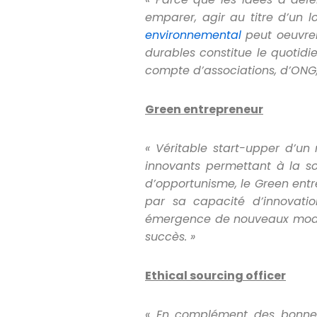
emparer, agir au titre d
’un l
environnemental
peut oeuvrer 
durables constitue le quotidi
compte d
’associations, d
’
ONG,
Green entrepreneur
« Vé
ritable start-upper d
’un 
innovants permettant à la s
d
’opportunisme, le Green ent
par sa capacité d
’innovati
émergence de nouveaux mo
succè
s. »
Ethical sourcing officer
«
En complément des bonnes 