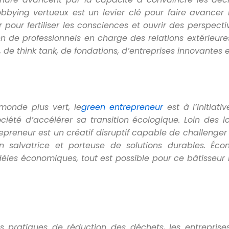
obbying vertueux est un levier clé pour faire avancer l
pour fertiliser les consciences et ouvrir des perspectiv
en de professionnels en charge des relations extérieures
 de think tank, de fondations, d
’entreprises innovantes e
monde plus vert, le
green entrepreneur
est à l
’initiat
ociété d
’
accélérer sa transition écologique. Loin des
repreneur est un créatif disruptif capable de challen
on salvatrice et porteuse de solutions durables. Éco
d
èles économiques, tout est possible pour ce bâtisseur
pratiques de réduction des déchets, les entreprises