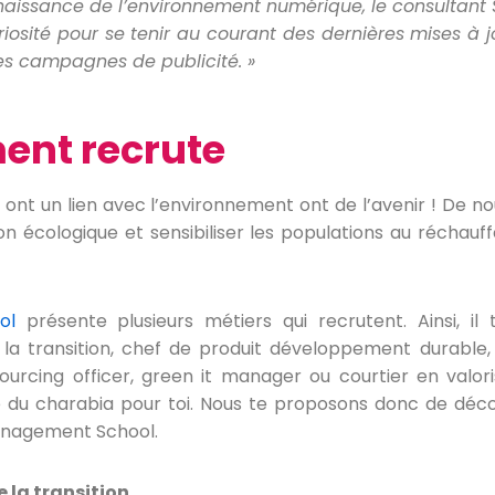
naissance de l’environnement numérique, le consultant S
iosité pour se tenir au courant des derni
ères mises à 
des campagnes de publicité. »
ent recrute
ui ont un lien avec l’environnement ont de l’avenir ! De
n écologique et sensibiliser les populations au réchauf
ool
présente plusieurs métiers qui recrutent. Ainsi, il
a transition, chef de produit développement durable, 
ourcing officer, green it manager ou courtier en valori
u charabia pour toi. Nous te proposons donc de découv
anagement School.
la transition