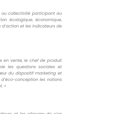
 ou collectivité participant au
tion écologique, économique,
e d
’action et les indicateurs de
 en vente, le chef de produit
le les questions sociales et
œur du dispositif marketing et
 d’éco-conception les notions
. »
deurs et les citoyens de s
’en