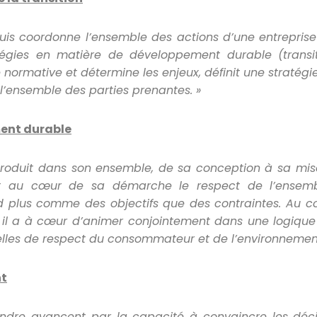
puis coordonne l
’ensemble des actions d
’une entreprise
égies en mati
ère de développement durable (transi
le normative et détermine les enjeux, définit une stratégi
l
’ensemble des parties prenantes. »
ent durable
produit dans son ensemble, de sa conception à sa mise
t au cœur de sa démarche le respect de l
’ensemb
nd plus comme des objectifs que des contraintes. Au c
, il a à cœur d
’animer conjointement dans une logique
celles de respect du consommateur et de l
’environnement
nt
ndre avancent par la capacité à convaincre les déci