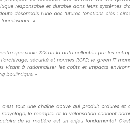
tique responsable et durable dans leurs syst
èmes d
’
doute désormais l
’une des futures fonctions clés : circ
fournisseurs… »
ntre que seuls 22% de la data collectée par les entrepr
 l
’
archivage, sécurité et normes RGPD, le green IT ma
s visant à rationnaliser les coûts et impacts environ
ng boulimique. »
, c’est tout une chaîne active qui produit ordures et
e recyclage, le réemploi et la valorisation sonnent co
culaire de la mati
ère est un enjeu fondamental. C’est